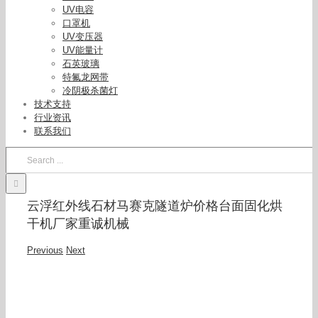
UV电容
口罩机
UV变压器
UV能量计
石英玻璃
特氟龙网带
冷阴极杀菌灯
技术支持
行业资讯
联系我们
Search
for:
云浮红外线石材马赛克隧道炉价格台面固化烘
干机厂家重诚机械
Previous
Next