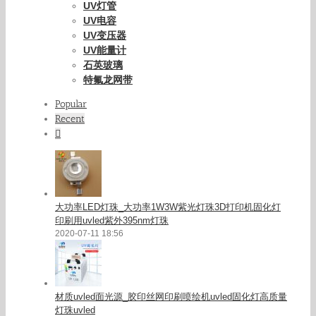
UV灯管
UV电容
UV变压器
UV能量计
石英玻璃
特氟龙网带
Popular
Recent
Comments
大功率LED灯珠_大功率1W3W紫光灯珠3D打印机固化灯
印刷用uvled紫外395nm灯珠
2020-07-11 18:56
材质uvled面光源_胶印丝网印刷喷绘机uvled固化灯高质量
灯珠uvled