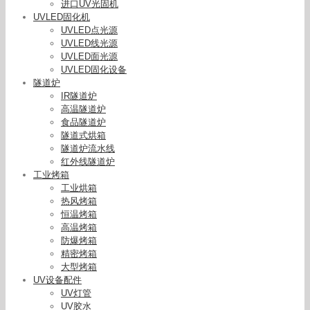
进口UV光固机
UVLED固化机
UVLED点光源
UVLED线光源
UVLED面光源
UVLED固化设备
隧道炉
IR隧道炉
高温隧道炉
食品隧道炉
隧道式烘箱
隧道炉流水线
红外线隧道炉
工业烤箱
工业烘箱
热风烤箱
恒温烤箱
高温烤箱
防爆烤箱
精密烤箱
大型烤箱
UV设备配件
UV灯管
UV胶水