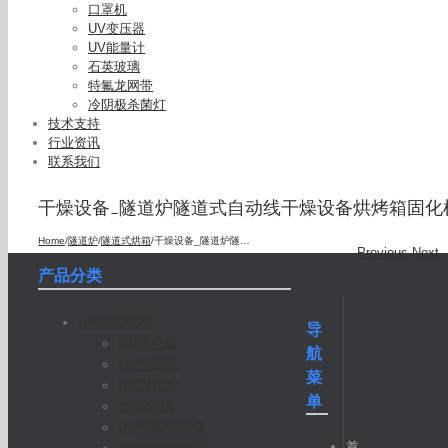
口罩机
UV变压器
UV能量计
石英玻璃
特氟龙网带
冷阴极杀菌灯
技术支持
行业资讯
联系我们
干燥设备_隧道炉隧道式自动线干燥设备烘烤箱固化
Home
/
隧道炉
/
隧道式烘箱
/
干燥设备_隧道炉隧道式自动线干燥设备烘烤箱固化机厂家
Previous
Next
产品分类
UV光固化机
导
UV固化机
航
UV光固机
菜
UV固化炉
单
光固化机
UV光固化设备
首
小型UV光固机