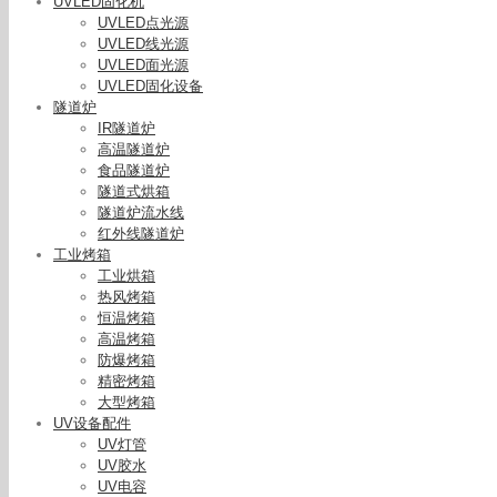
UVLED固化机
UVLED点光源
UVLED线光源
UVLED面光源
UVLED固化设备
隧道炉
IR隧道炉
高温隧道炉
食品隧道炉
隧道式烘箱
隧道炉流水线
红外线隧道炉
工业烤箱
工业烘箱
热风烤箱
恒温烤箱
高温烤箱
防爆烤箱
精密烤箱
大型烤箱
UV设备配件
UV灯管
UV胶水
UV电容