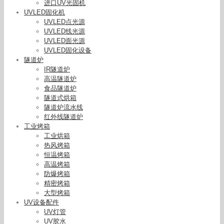
进口UV光固机
UVLED固化机
UVLED点光源
UVLED线光源
UVLED面光源
UVLED固化设备
隧道炉
IR隧道炉
高温隧道炉
食品隧道炉
隧道式烘箱
隧道炉流水线
红外线隧道炉
工业烤箱
工业烘箱
热风烤箱
恒温烤箱
高温烤箱
防爆烤箱
精密烤箱
大型烤箱
UV设备配件
UV灯管
UV胶水