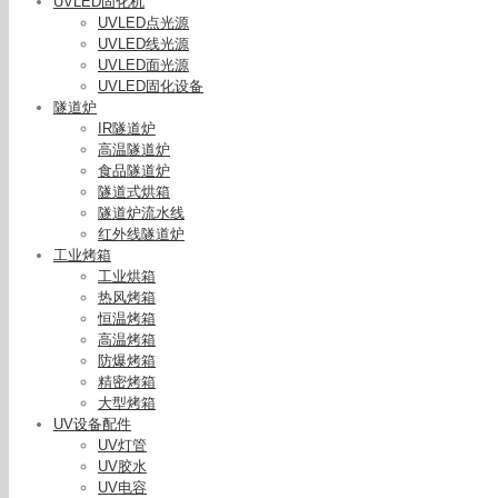
UVLED固化机
UVLED点光源
UVLED线光源
UVLED面光源
UVLED固化设备
隧道炉
IR隧道炉
高温隧道炉
食品隧道炉
隧道式烘箱
隧道炉流水线
红外线隧道炉
工业烤箱
工业烘箱
热风烤箱
恒温烤箱
高温烤箱
防爆烤箱
精密烤箱
大型烤箱
UV设备配件
UV灯管
UV胶水
UV电容