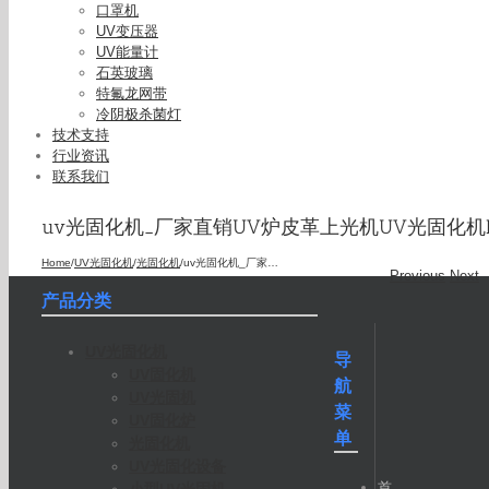
口罩机
UV变压器
UV能量计
石英玻璃
特氟龙网带
冷阴极杀菌灯
技术支持
行业资讯
联系我们
uv光固化机_厂家直销UV炉皮革上光机UV光固化机
Home
/
UV光固化机
/
光固化机
/
uv光固化机_厂家直销UV炉皮革上光机UV光固化机H
Previous
Next
产品分类
UV光固化机
导
UV固化机
航
UV光固机
菜
UV固化炉
单
光固化机
UV光固化设备
首
小型UV光固机