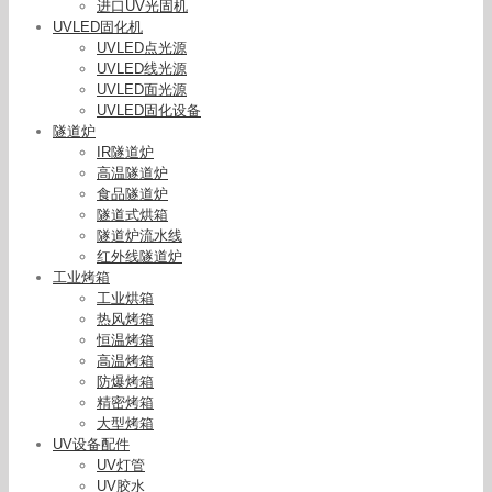
进口UV光固机
UVLED固化机
UVLED点光源
UVLED线光源
UVLED面光源
UVLED固化设备
隧道炉
IR隧道炉
高温隧道炉
食品隧道炉
隧道式烘箱
隧道炉流水线
红外线隧道炉
工业烤箱
工业烘箱
热风烤箱
恒温烤箱
高温烤箱
防爆烤箱
精密烤箱
大型烤箱
UV设备配件
UV灯管
UV胶水