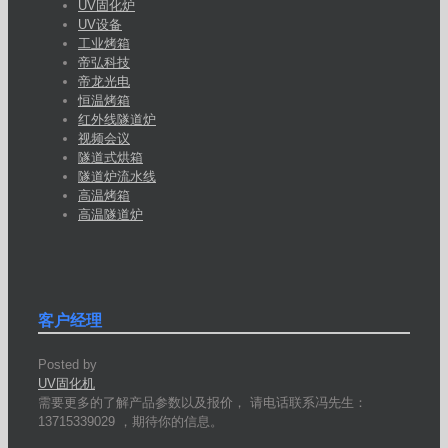
UV固化炉
UV设备
工业烤箱
帝弘科技
帝龙光电
恒温烤箱
红外线隧道炉
视频会议
隧道式烘箱
隧道炉流水线
高温烤箱
高温隧道炉
客户经理
Posted by
UV固化机
需要更多的了解产品参数以及报价， 请电话联系冯先生：
13715339029 ，期待你的信息。