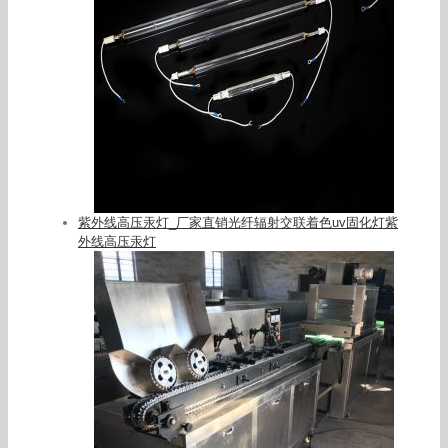
紫外线高压汞灯_厂家直销光纤辐射交联着色uv固化灯紫
外线高压汞灯