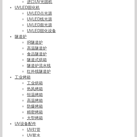
进口UV光固机
UVLED固化机
UVLED点光源
UVLED线光源
UVLED面光源
UVLED固化设备
隧道炉
IR隧道炉
高温隧道炉
食品隧道炉
隧道式烘箱
隧道炉流水线
红外线隧道炉
工业烤箱
工业烘箱
热风烤箱
恒温烤箱
高温烤箱
防爆烤箱
精密烤箱
大型烤箱
UV设备配件
UV灯管
UV胶水