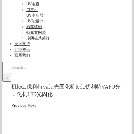
UV电容
口罩机
UV变压器
UV能量计
石英玻璃
特氟龙网带
冷阴极杀菌灯
技术支持
行业资讯
联系我们
Search
for:
机led_优利特vafu光固化机led_优利特VAFU光
固化机LED光固化
Previous
Next