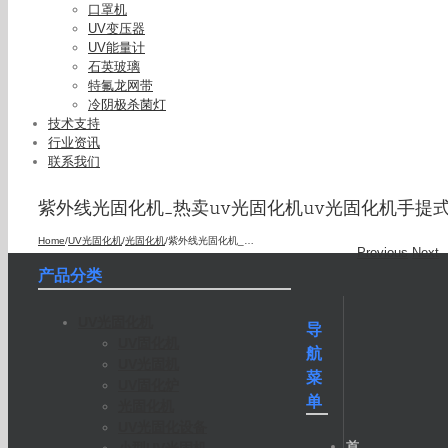
口罩机
UV变压器
UV能量计
石英玻璃
特氟龙网带
冷阴极杀菌灯
技术支持
行业资讯
联系我们
紫外线光固化机_热卖uv光固化机uv光固化机手提
Home
/
UV光固化机
/
光固化机
/
紫外线光固化机_热卖uv光固化机uv光固化机手提式uv光固化机批发
Previous
Next
产品分类
UV光固化机
导
UV固化机
航
UV光固机
菜
UV固化炉
单
光固化机
UV光固化设备
首
小型UV光固机