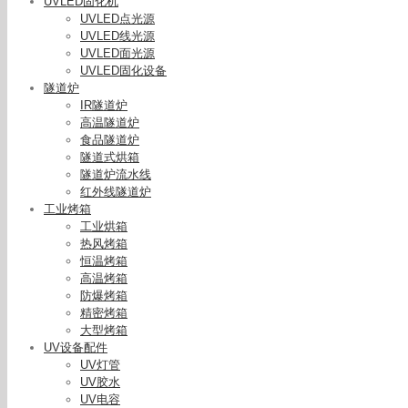
UVLED固化机
UVLED点光源
UVLED线光源
UVLED面光源
UVLED固化设备
隧道炉
IR隧道炉
高温隧道炉
食品隧道炉
隧道式烘箱
隧道炉流水线
红外线隧道炉
工业烤箱
工业烘箱
热风烤箱
恒温烤箱
高温烤箱
防爆烤箱
精密烤箱
大型烤箱
UV设备配件
UV灯管
UV胶水
UV电容