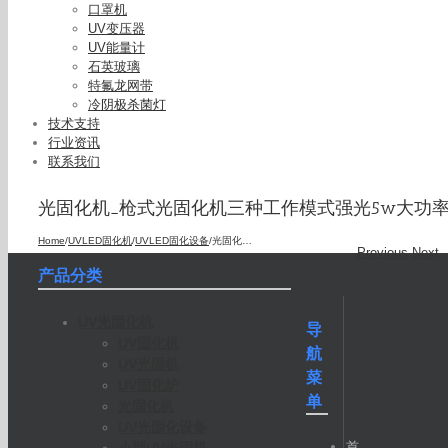
口罩机
UV变压器
UV能量计
石英玻璃
特氟龙网带
冷阴极杀菌灯
技术支持
行业资讯
联系我们
光固化机_枪式光固化机三种工作模式强光5w大功率l
Home
/
UVLED固化机
/
UVLED固化设备
/
光固化机_枪式光固化机三种工作模式强光5w大功率led光固化
Previous
Next
产品分类
UV光固化机
导
UV固化机
航
UV光固机
菜
UV固化炉
单
光固化机
UV光固化设备
首
小型UV光固机