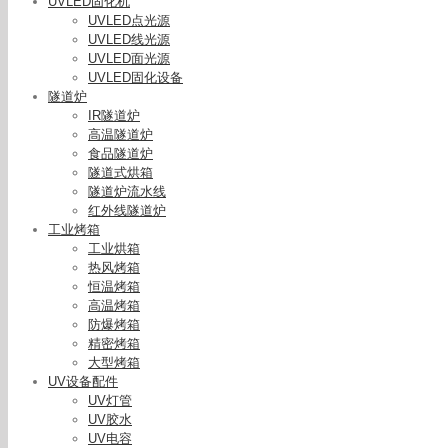
UVLED固化机
UVLED点光源
UVLED线光源
UVLED面光源
UVLED固化设备
隧道炉
IR隧道炉
高温隧道炉
食品隧道炉
隧道式烘箱
隧道炉流水线
红外线隧道炉
工业烤箱
工业烘箱
热风烤箱
恒温烤箱
高温烤箱
防爆烤箱
精密烤箱
大型烤箱
UV设备配件
UV灯管
UV胶水
UV电容