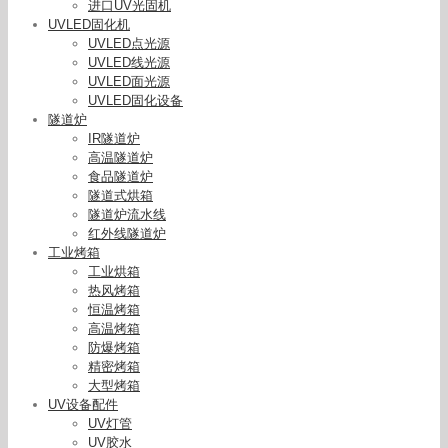
进口UV光固机
UVLED固化机
UVLED点光源
UVLED线光源
UVLED面光源
UVLED固化设备
隧道炉
IR隧道炉
高温隧道炉
食品隧道炉
隧道式烘箱
隧道炉流水线
红外线隧道炉
工业烤箱
工业烘箱
热风烤箱
恒温烤箱
高温烤箱
防爆烤箱
精密烤箱
大型烤箱
UV设备配件
UV灯管
UV胶水