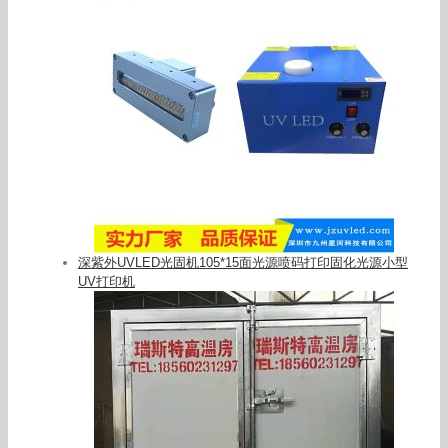
深紫外UVLED光固机105*15面光源喷码打印固化光源小型
UV打印机