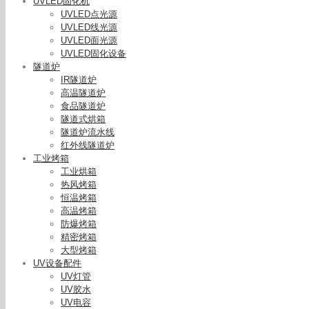
UVLED固化机
UVLED点光源
UVLED线光源
UVLED面光源
UVLED固化设备
隧道炉
IR隧道炉
高温隧道炉
食品隧道炉
隧道式烘箱
隧道炉流水线
红外线隧道炉
工业烤箱
工业烘箱
热风烤箱
恒温烤箱
高温烤箱
防爆烤箱
精密烤箱
大型烤箱
UV设备配件
UV灯管
UV胶水
UV电容