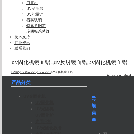
口罩机
UV变压器
UV能量计
石英玻璃
特氟龙网带
冷阴极杀菌灯
技术支持
行业资讯
联系我们
uv固化机镜面铝_,uv反射镜面铝,,uv固化机镜面铝
Home
/
UV光固化机
/
UV固化机
/
uv固化机镜面铝_,uv反射镜面铝,,uv固化机镜面铝
Previous
Next
产品分类
UV光固化机
导
UV固化机
航
UV光固机
菜
UV固化炉
单
光固化机
UV光固化设备
首
小型UV光固机