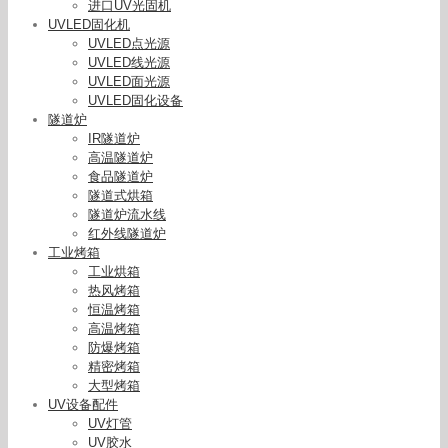
进口UV光固机
UVLED固化机
UVLED点光源
UVLED线光源
UVLED面光源
UVLED固化设备
隧道炉
IR隧道炉
高温隧道炉
食品隧道炉
隧道式烘箱
隧道炉流水线
红外线隧道炉
工业烤箱
工业烘箱
热风烤箱
恒温烤箱
高温烤箱
防爆烤箱
精密烤箱
大型烤箱
UV设备配件
UV灯管
UV胶水