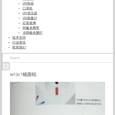
UV电容
uv固化机镜面铝_,uv反射镜面铝,,uv固化机镜面铝
口罩机
UV变压器
UV能量计
石英玻璃
特氟龙网带
冷阴极杀菌灯
技术支持
行业资讯
联系我们
Search
for:
w13c1镜面铝