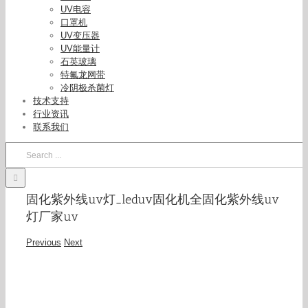
UV电容
口罩机
UV变压器
UV能量计
石英玻璃
特氟龙网带
冷阴极杀菌灯
技术支持
行业资讯
联系我们
Search
for:
固化紫外线uv灯_leduv固化机全固化紫外线uv
灯厂家uv
Previous
Next