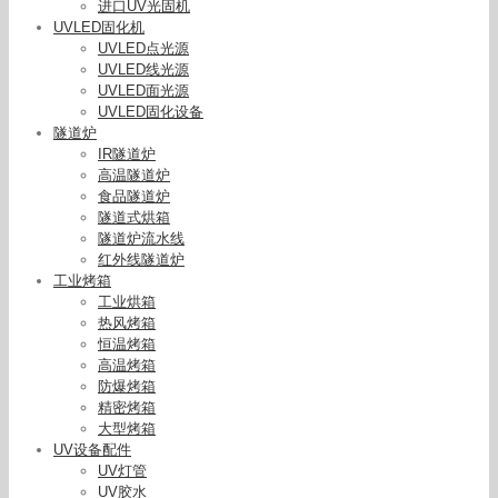
进口UV光固机
UVLED固化机
UVLED点光源
UVLED线光源
UVLED面光源
UVLED固化设备
隧道炉
IR隧道炉
高温隧道炉
食品隧道炉
隧道式烘箱
隧道炉流水线
红外线隧道炉
工业烤箱
工业烘箱
热风烤箱
恒温烤箱
高温烤箱
防爆烤箱
精密烤箱
大型烤箱
UV设备配件
UV灯管
UV胶水