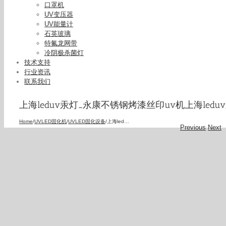
口罩机
UV变压器
UV能量计
石英玻璃
特氟龙网带
冷阴极杀菌灯
技术支持
行业资讯
联系我们
上海leduv汞灯_永康不锈钢烤漆丝印uv机上海ledu
Home
/
UVLED固化机
/
UVLED固化设备
/
上海leduv汞灯_永康不锈钢烤漆丝印uv机上海leduv汞灯uvled冷光源固化机
Previous
Next