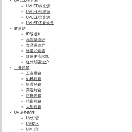
UVLED固化机
UVLED点光源
UVLED线光源
UVLED面光源
UVLED固化设备
隧道炉
IR隧道炉
高温隧道炉
食品隧道炉
隧道式烘箱
隧道炉流水线
红外线隧道炉
工业烤箱
工业烘箱
热风烤箱
恒温烤箱
高温烤箱
防爆烤箱
精密烤箱
大型烤箱
UV设备配件
UV灯管
UV胶水
UV电容