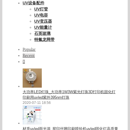
UV设备配件
UV灯管
UV电容
UV变压器
UV能量计
石英玻璃
特氟龙网带
Popular
Recent
Comments
大功率LED灯珠_大功率1W3W紫光灯珠3D打印机固化灯
印刷用uvled紫外395nm灯珠
2020-07-11 18:56
材质uvled面光源_胶印丝网印刷喷绘机uvled固化灯高质量