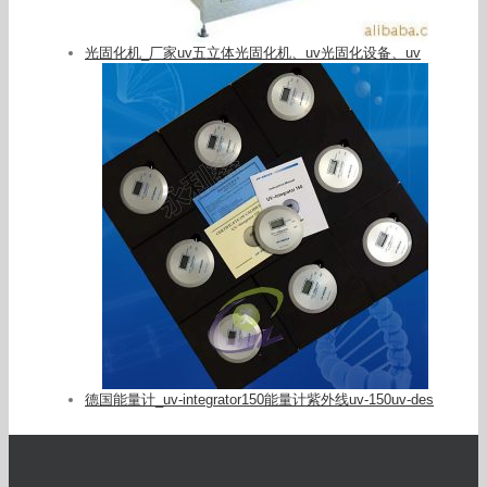
光固化机_厂家uv五立体光固化机、uv光固化设备、uv
德国能量计_uv-integrator150能量计紫外线uv-150uv-des