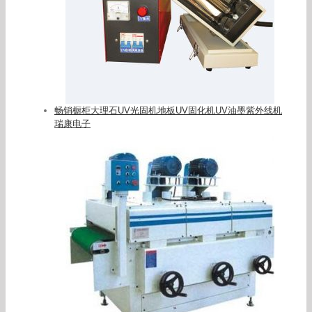
畅销橱柜大理石UV光固机地板UV固化机UV油墨紫外线机
瑞康电子