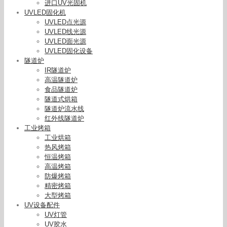
进口UV光固机
UVLED固化机
UVLED点光源
UVLED线光源
UVLED面光源
UVLED固化设备
隧道炉
IR隧道炉
高温隧道炉
食品隧道炉
隧道式烘箱
隧道炉流水线
红外线隧道炉
工业烤箱
工业烘箱
热风烤箱
恒温烤箱
高温烤箱
防爆烤箱
精密烤箱
大型烤箱
UV设备配件
UV灯管
UV胶水