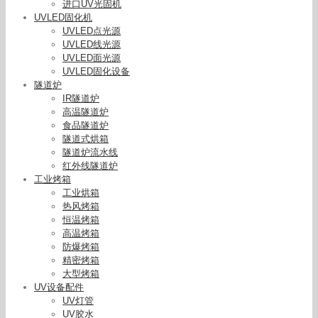
进口UV光固机
UVLED固化机
UVLED点光源
UVLED线光源
UVLED面光源
UVLED固化设备
隧道炉
IR隧道炉
高温隧道炉
食品隧道炉
隧道式烘箱
隧道炉流水线
红外线隧道炉
工业烤箱
工业烘箱
热风烤箱
恒温烤箱
高温烤箱
防爆烤箱
精密烤箱
大型烤箱
UV设备配件
UV灯管
UV胶水