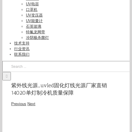
UV电容
口罩机
UV变压器
UV能量计
石英玻璃
特氟龙网带
冷阴极杀菌灯
技术支持
行业资讯
联系我们
Search
for:
紫外线光源_uvled固化灯线光源厂家直销
14020单灯制冷机质量保障
Previous
Next