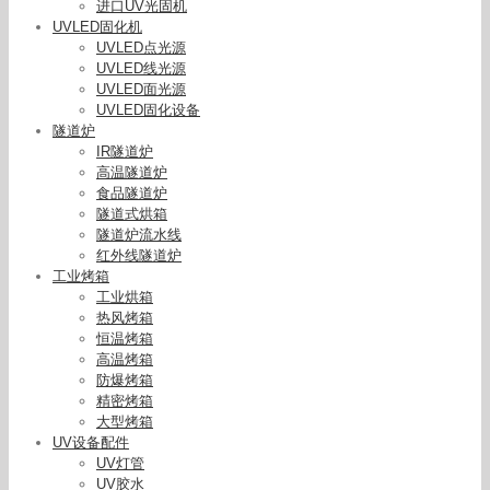
进口UV光固机
UVLED固化机
UVLED点光源
UVLED线光源
UVLED面光源
UVLED固化设备
隧道炉
IR隧道炉
高温隧道炉
食品隧道炉
隧道式烘箱
隧道炉流水线
红外线隧道炉
工业烤箱
工业烘箱
热风烤箱
恒温烤箱
高温烤箱
防爆烤箱
精密烤箱
大型烤箱
UV设备配件
UV灯管
UV胶水