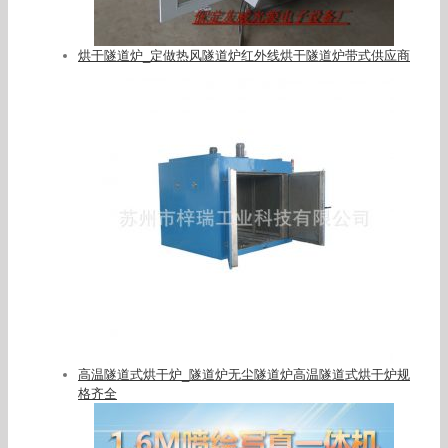
烘干隧道炉_定做热风隧道炉红外线烘干隧道炉带式供应商
高温隧道式烘干炉_隧道炉无尘隧道炉高温隧道式烘干炉规
格齐全