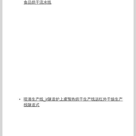
食品烘干流水线
喷漆生产线_ir隧道炉上虞预热烘干生产线远红外干燥生产
线隧道式