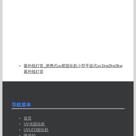
紫外线灯管_便携式uv胶固化机小型手提式uv1kw2kw3kw
紫外线灯管
导航菜单
首页
UV光固化机
UVLED固化机
隧道炉