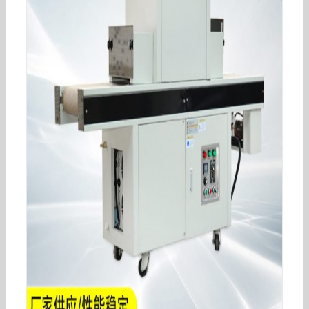
uvLED紫外线固化光源模组设备
365/385/395405UV印刷固化灯批发