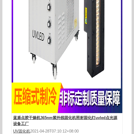
紫外线uvled固化灯厂家定制395nm烘干设备油墨
喷绘打印UV固化机
蓝盾点胶干燥机365nm紫外线固化机照射固化灯uvled点光源
设备工厂
UV固化机
2021-04-28T07:10:12+08:00