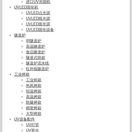
进口UV光固机
UVLED固化机
UVLED点光源
UVLED线光源
UVLED面光源
UVLED固化设备
隧道炉
IR隧道炉
高温隧道炉
食品隧道炉
隧道式烘箱
隧道炉流水线
红外线隧道炉
工业烤箱
工业烘箱
热风烤箱
恒温烤箱
高温烤箱
防爆烤箱
精密烤箱
大型烤箱
UV设备配件
UV灯管
UV胶水