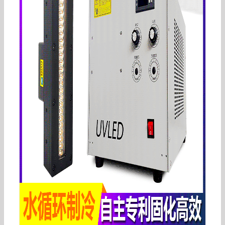
云固uvled固化机紫外灯扬声器uv固化设备摄像头
喇叭uv固化机