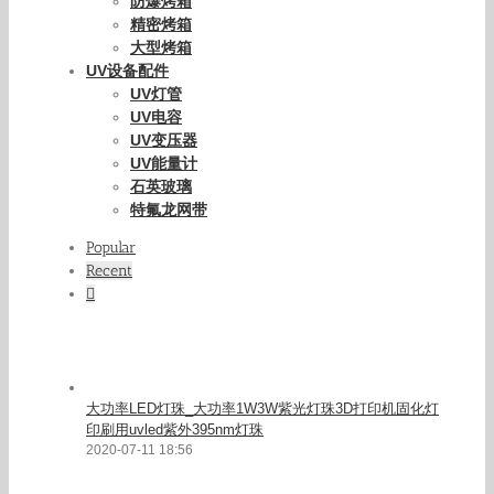
防爆烤箱
精密烤箱
大型烤箱
UV设备配件
UV灯管
UV电容
UV变压器
UV能量计
石英玻璃
特氟龙网带
Popular
Recent
Comments
大功率LED灯珠_大功率1W3W紫光灯珠3D打印机固化灯
印刷用uvled紫外395nm灯珠
2020-07-11 18:56