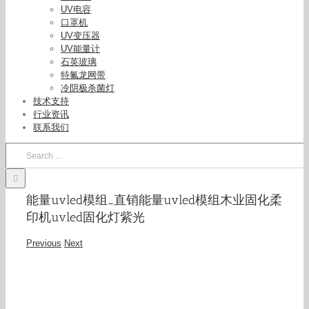
UV电容
口罩机
UV变压器
UV能量计
石英玻璃
特氟龙网带
冷阴极杀菌灯
技术支持
行业资讯
联系我们
Search
for:
能量uvled模组_直销能量uvled模组木业固化柔
印机uvled固化灯紫光
Previous
Next