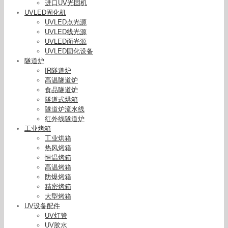
进口UV光固机
UVLED固化机
UVLED点光源
UVLED线光源
UVLED面光源
UVLED固化设备
隧道炉
IR隧道炉
高温隧道炉
食品隧道炉
隧道式烘箱
隧道炉流水线
红外线隧道炉
工业烤箱
工业烘箱
热风烤箱
恒温烤箱
高温烤箱
防爆烤箱
精密烤箱
大型烤箱
UV设备配件
UV灯管
UV胶水