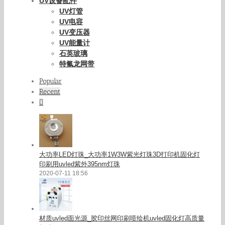
UV设备配件
UV灯管
UV电容
UV变压器
UV能量计
石英玻璃
特氟龙网带
Popular
Recent
Comments
大功率LED灯珠_大功率1W3W紫光灯珠3D打印机固化灯
印刷用uvled紫外395nm灯珠
2020-07-11 18:56
材质uvled面光源_胶印丝网印刷喷绘机uvled固化灯高质量