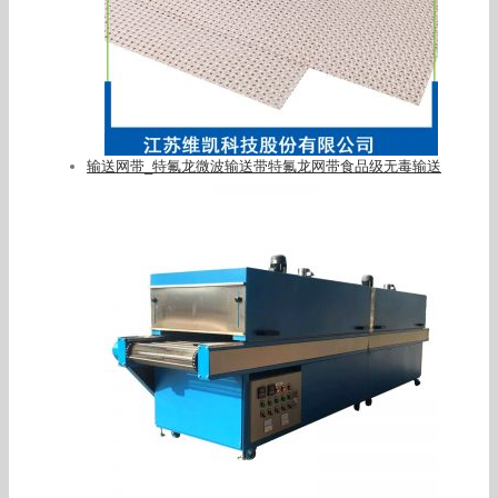
输送网带_特氟龙微波输送带特氟龙网带食品级无毒输送