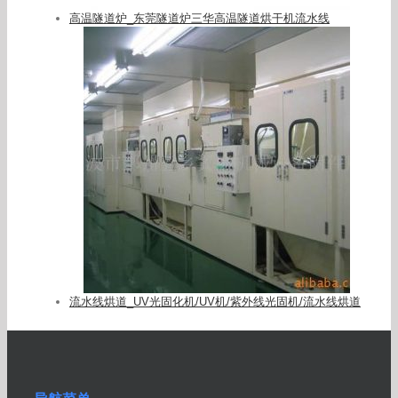
高温隧道炉_东莞隧道炉三华高温隧道烘干机流水线
流水线烘道_UV光固化机/UV机/紫外线光固机/流水线烘道