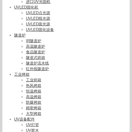
进口UV光固机
UVLED固化机
UVLED点光源
UVLED线光源
UVLED面光源
UVLED固化设备
隧道炉
IR隧道炉
高温隧道炉
食品隧道炉
隧道式烘箱
隧道炉流水线
红外线隧道炉
工业烤箱
工业烘箱
热风烤箱
恒温烤箱
高温烤箱
防爆烤箱
精密烤箱
大型烤箱
UV设备配件
UV灯管
UV胶水