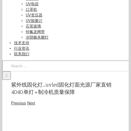
UV电容
口罩机
UV变压器
UV能量计
石英玻璃
特氟龙网带
冷阴极杀菌灯
技术支持
行业资讯
联系我们
Search
for:
紫外线固化灯_uvled固化灯面光源厂家直销
4040单灯+制冷机质量保障
Previous
Next