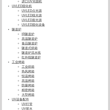
进口UV光固机
UVLED固化机
UVLED点光源
UVLED线光源
UVLED面光源
UVLED固化设备
隧道炉
IR隧道炉
高温隧道炉
食品隧道炉
隧道式烘箱
隧道炉流水线
红外线隧道炉
工业烤箱
工业烘箱
热风烤箱
恒温烤箱
高温烤箱
防爆烤箱
精密烤箱
大型烤箱
UV设备配件
UV灯管
UV胶水