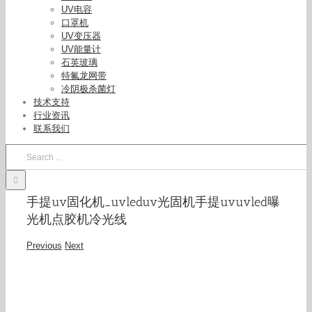
UV电容
口罩机
UV变压器
UV能量计
石英玻璃
特氟龙网带
冷阴极杀菌灯
技术支持
行业资讯
联系我们
Search
for:
手提uv固化机_uvleduv光固机手提uvuvled曝
光机点胶机冷光线
Previous
Next