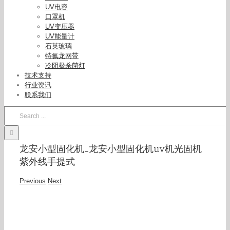
UV电容
口罩机
UV变压器
UV能量计
石英玻璃
特氟龙网带
冷阴极杀菌灯
技术支持
行业资讯
联系我们
Search
for:
龙安小型固化机_龙安小型固化机uv机光固机
紫外线手提式
Previous
Next