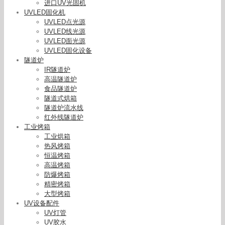
进口UV光固机
UVLED固化机
UVLED点光源
UVLED线光源
UVLED面光源
UVLED固化设备
隧道炉
IR隧道炉
高温隧道炉
食品隧道炉
隧道式烘箱
隧道炉流水线
红外线隧道炉
工业烤箱
工业烘箱
热风烤箱
恒温烤箱
高温烤箱
防爆烤箱
精密烤箱
大型烤箱
UV设备配件
UV灯管
UV胶水