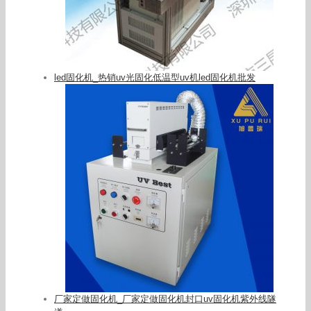
led固化机_热销uv光固化低温型uv机led固化机批发
厂家定做固化机_厂家定做固化机封口uv固化机紫外线隧