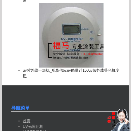
道
uv紫外线干燥机_现货供应uv能量计150uv紫外线曝光机专
用
导航菜单
首页
UV光固化机