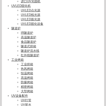
进口UV光固机
UVLED固化机
UVLED点光源
UVLED线光源
UVLED面光源
UVLED固化设备
隧道炉
IR隧道炉
高温隧道炉
食品隧道炉
隧道式烘箱
隧道炉流水线
红外线隧道炉
工业烤箱
工业烘箱
热风烤箱
恒温烤箱
高温烤箱
防爆烤箱
精密烤箱
固化灯led_uv手机贴膜uv胶固化灯led紫外线源头
大型烤箱
工厂批发
UV设备配件
UV灯管
UV胶水