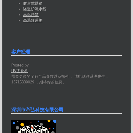
隧道式烘箱
隧道炉流水线
高温烤箱
高温隧道炉
客户经理
Posted by
UV固化机
需要更多的了解产品参数以及报价， 请电话联系冯先生：
13715339029 ，期待你的信息。
深圳市帝弘科技有限公司