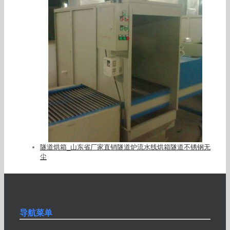
隧道烘箱_山东省厂家直销隧道炉流水线烘箱隧道不锈钢无
尘
导航菜单