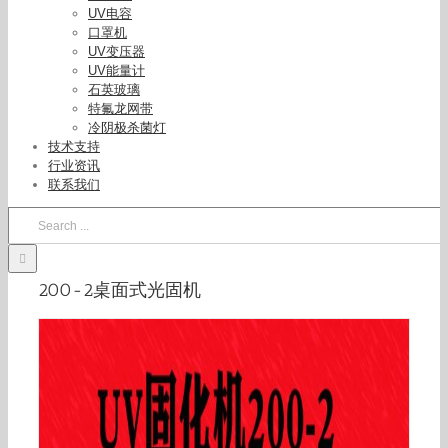
UV电容
口罩机
UV变压器
UV能量计
石英玻璃
特氟龙网带
冷阴极杀菌灯
技术支持
行业资讯
联系我们
Search
for:
200-2桌面式光固机