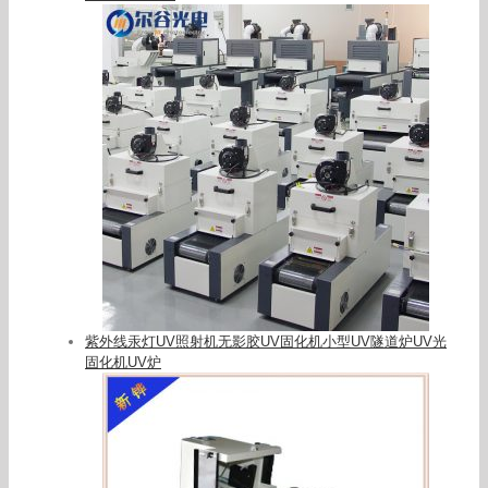
紫外线汞灯UV照射机无影胶UV固化机小型UV隧道炉UV光
固化机UV炉