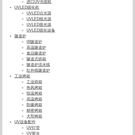
进口UV光固机
UVLED固化机
UVLED点光源
UVLED线光源
UVLED面光源
UVLED固化设备
隧道炉
IR隧道炉
高温隧道炉
食品隧道炉
隧道式烘箱
隧道炉流水线
红外线隧道炉
工业烤箱
工业烘箱
热风烤箱
恒温烤箱
高温烤箱
防爆烤箱
精密烤箱
200-2桌面式光固机_直销名片机200-2桌面式紫
大型烤箱
外线uv机网带传送uv机光固机
UV设备配件
UV灯管
UV胶水