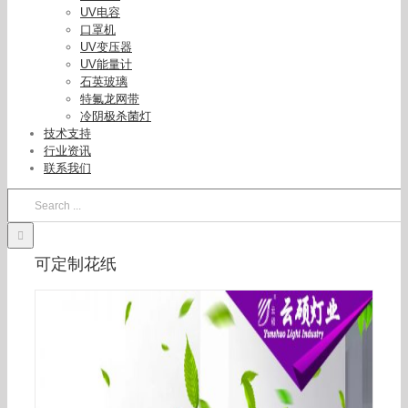
UV电容
口罩机
UV变压器
UV能量计
石英玻璃
特氟龙网带
冷阴极杀菌灯
技术支持
行业资讯
联系我们
Search
for:
可定制花纸