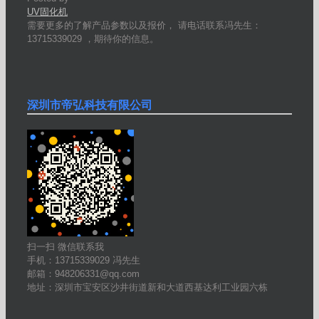
UV固化机
需要更多的了解产品参数以及报价， 请电话联系冯先生：
13715339029 ，期待你的信息。
深圳市帝弘科技有限公司
扫一扫 微信联系我
手机：13715339029 冯先生
邮箱：948206331@qq.com
地址：深圳市宝安区沙井街道新和大道西基达利工业园六栋