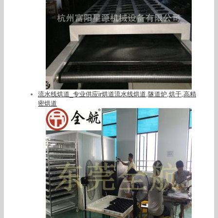
流水线烘道_专业供应ir烘道流水线烘道,隧道炉,烘干,高精
密烘道