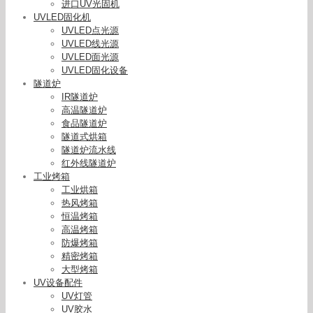
进口UV光固机
UVLED固化机
UVLED点光源
UVLED线光源
UVLED面光源
UVLED固化设备
隧道炉
IR隧道炉
高温隧道炉
食品隧道炉
隧道式烘箱
隧道炉流水线
红外线隧道炉
工业烤箱
工业烘箱
热风烤箱
恒温烤箱
高温烤箱
防爆烤箱
精密烤箱
烘干固化设备_厂家直销云硕可定制水冷流水线UV
大型烤箱
花纸丝网印刷固化灯UVLED固化机
UV设备配件
UV灯管
UV胶水