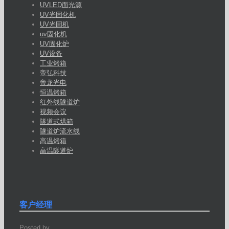
UVLED面光源
UV光固化机
UV光固机
uv固化机
UV固化炉
UV设备
工业烤箱
帝弘科技
帝龙光电
恒温烤箱
红外线隧道炉
视频会议
隧道式烘箱
隧道炉流水线
高温烤箱
高温隧道炉
客户经理
Posted by