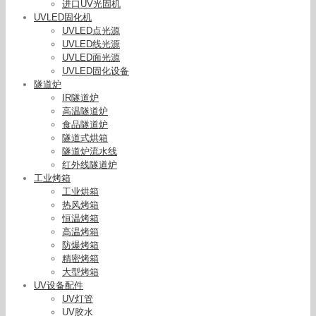
进口UV光固机
UVLED固化机
UVLED点光源
UVLED线光源
UVLED面光源
UVLED固化设备
隧道炉
IR隧道炉
高温隧道炉
食品隧道炉
隧道式烘箱
隧道炉流水线
红外线隧道炉
工业烤箱
工业烘箱
热风烤箱
恒温烤箱
高温烤箱
防爆烤箱
精密烤箱
大型烤箱
UV设备配件
UV灯管
UV胶水