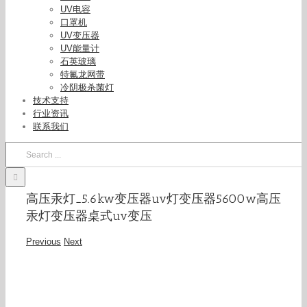
UV电容
口罩机
UV变压器
UV能量计
石英玻璃
特氟龙网带
冷阴极杀菌灯
技术支持
行业资讯
联系我们
Search
for:
高压汞灯_5.6kw变压器uv灯变压器5600w高压
汞灯变压器桌式uv变压
Previous
Next