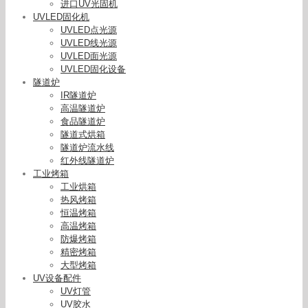
进口UV光固机
UVLED固化机
UVLED点光源
UVLED线光源
UVLED面光源
UVLED固化设备
隧道炉
IR隧道炉
高温隧道炉
食品隧道炉
隧道式烘箱
隧道炉流水线
红外线隧道炉
工业烤箱
工业烘箱
热风烤箱
恒温烤箱
高温烤箱
防爆烤箱
精密烤箱
大型烤箱
UV设备配件
UV灯管
UV胶水