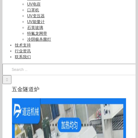
UV电容
口罩机
UV变压器
UV能量计
石英玻璃
特氟龙网带
冷阴极杀菌灯
技术支持
行业资讯
联系我们
Search
for:
五金隧道炉