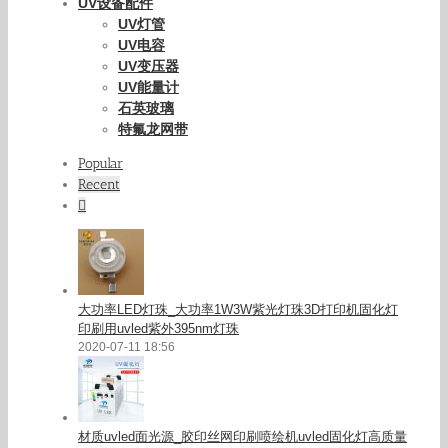
UV设备配件
UV灯管
UV电容
UV变压器
UV能量计
石英玻璃
特氟龙网带
Popular
Recent
Comments
大功率LED灯珠_大功率1W3W紫光灯珠3D打印机固化灯
印刷用uvled紫外395nm灯珠
2020-07-11 18:56
材质uvled面光源_胶印丝网印刷喷绘机uvled固化灯高质量