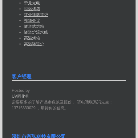
帝龙光电
恒温烤箱
红外线隧道炉
视频会议
隧道式烘箱
隧道炉流水线
高温烤箱
高温隧道炉
客户经理
Posted by
UV固化机
需要更多的了解产品参数以及报价， 请电话联系冯先生：
13715339029 ，期待你的信息。
深圳市帝弘科技有限公司