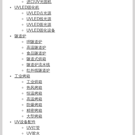
进口UV光固机
UVLED固化机
UVLED点光源
UVLED线光源
UVLED面光源
UVLED固化设备
隧道炉
IR隧道炉
高温隧道炉
食品隧道炉
隧道式烘箱
隧道炉流水线
红外线隧道炉
工业烤箱
工业烘箱
热风烤箱
恒温烤箱
高温烤箱
防爆烤箱
精密烤箱
隧道炉烘干流水线五金电子隧道炉塑料丝印隧道烘
大型烤箱
干炉可定制
UV设备配件
UV灯管
UV胶水