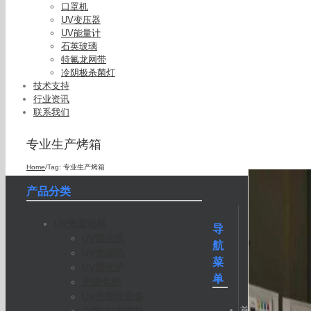
口罩机
UV变压器
UV能量计
石英玻璃
特氟龙网带
冷阴极杀菌灯
技术支持
行业资讯
联系我们
专业生产烤箱
Home
/
Tag:
专业生产烤箱
产品分类
UV光固化机
导
UV固化机
航
UV光固机
菜
UV固化炉
单
光固化机
UV光固化设备
首
小型UV光固机