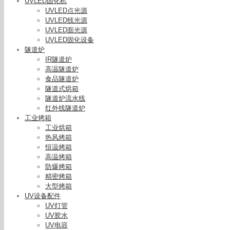
UVLED固化机
UVLED点光源
UVLED线光源
UVLED面光源
UVLED固化设备
隧道炉
IR隧道炉
高温隧道炉
食品隧道炉
隧道式烘箱
隧道炉流水线
红外线隧道炉
工业烤箱
工业烘箱
热风烤箱
恒温烤箱
隧道烘干
高温烤箱
箱
防爆烤箱
精密烤箱
大型烤箱
UV设备配件
UV灯管
UV胶水
UV电容