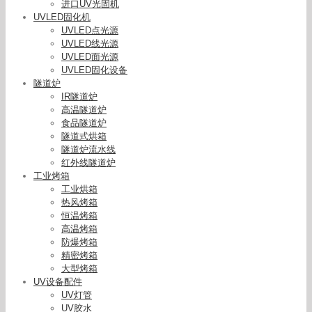
进口UV光固机
UVLED固化机
UVLED点光源
UVLED线光源
UVLED面光源
UVLED固化设备
隧道炉
IR隧道炉
高温隧道炉
食品隧道炉
隧道式烘箱
隧道炉流水线
红外线隧道炉
工业烤箱
工业烘箱
热风烤箱
恒温烤箱
高温烤箱
防爆烤箱
精密烤箱
大型烤箱
UV设备配件
UV灯管
UV胶水