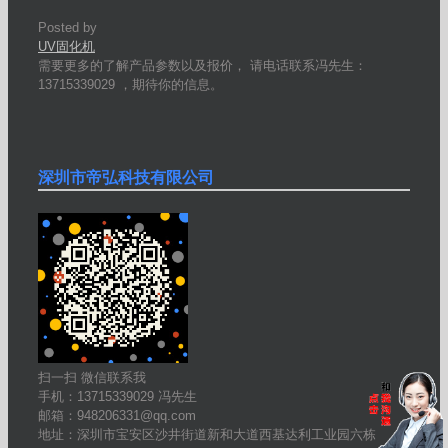
Posted by
UV固化机
需要更多的了解产品参数以及报价， 请电话联系冯先生：
13715339029 ，期待你的信息。
深圳市帝弘科技有限公司
扫一扫 微信联系我
手机：13715339029 冯先生
邮箱：948206331@qq.com
地址：深圳市宝安区沙井街道新和大道西基达利工业园六栋