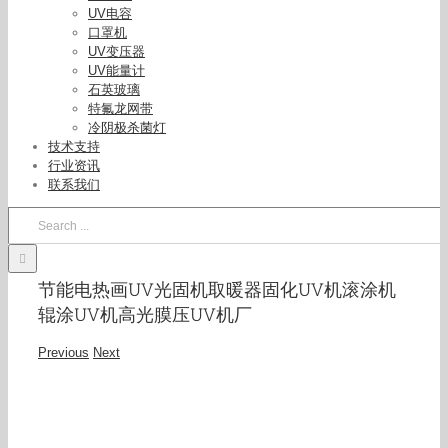
UV电容
口罩机
UV变压器
UV能量计
石英玻璃
特氟龙网带
冷阴极杀菌灯
技术支持
行业资讯
联系我们
Search
for:
节能电热画UV光固机取暖器固化UV机滚涂机
辊涂UV机高光膜压UV机厂
Previous
Next