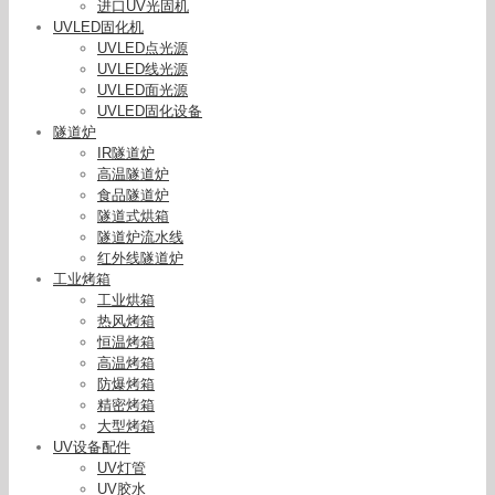
进口UV光固机
UVLED固化机
UVLED点光源
UVLED线光源
UVLED面光源
UVLED固化设备
隧道炉
IR隧道炉
高温隧道炉
食品隧道炉
隧道式烘箱
隧道炉流水线
红外线隧道炉
工业烤箱
工业烘箱
热风烤箱
恒温烤箱
高温烤箱
防爆烤箱
精密烤箱
大型烤箱
UV设备配件
UV灯管
UV胶水