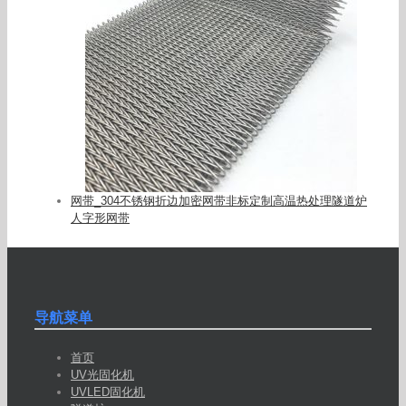
网带_304不锈钢折边加密网带非标定制高温热处理隧道炉
人字形网带
导航菜单
首页
UV光固化机
UVLED固化机