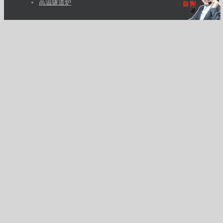
高温隧道炉
客户经理
Posted by
UV固化机
需要更多的了解产品参数以及报价， 请电话联系冯先生：
13715339029 ，期待你的信息。
深圳市帝弘科技有限公司