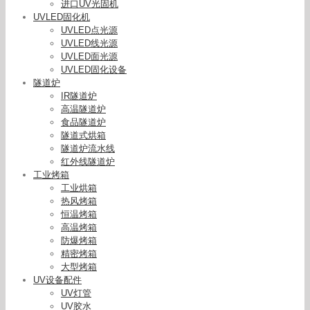
进口UV光固机
UVLED固化机
UVLED点光源
UVLED线光源
UVLED面光源
UVLED固化设备
隧道炉
IR隧道炉
高温隧道炉
食品隧道炉
隧道式烘箱
隧道炉流水线
红外线隧道炉
工业烤箱
工业烘箱
热风烤箱
恒温烤箱
高温烤箱
防爆烤箱
精密烤箱
大型烤箱
UV设备配件
UV灯管
UV胶水