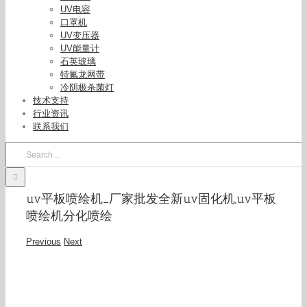
UV电容
口罩机
UV变压器
UV能量计
石英玻璃
特氟龙网带
冷阴极杀菌灯
技术支持
行业资讯
联系我们
Search
for:
uv平板喷绘机_厂家批发全新uv固化机,uv平板
喷绘机分化喷绘
Previous
Next