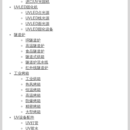
进口UV光固机
UVLED固化机
UVLED点光源
UVLED线光源
UVLED面光源
UVLED固化设备
隧道炉
IR隧道炉
高温隧道炉
食品隧道炉
隧道式烘箱
隧道炉流水线
红外线隧道炉
工业烤箱
工业烘箱
热风烤箱
恒温烤箱
高温烤箱
防爆烤箱
精密烤箱
大型烤箱
UV设备配件
UV灯管
UV胶水