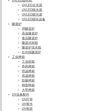
UVLED固化机
UVLED点光源
UVLED线光源
UVLED面光源
UVLED固化设备
隧道炉
IR隧道炉
高温隧道炉
食品隧道炉
隧道式烘箱
隧道炉流水线
红外线隧道炉
工业烤箱
工业烘箱
热风烤箱
恒温烤箱
高温烤箱
防爆烤箱
精密烤箱
大型烤箱
UV设备配件
UV灯管
UV胶水
UV电容