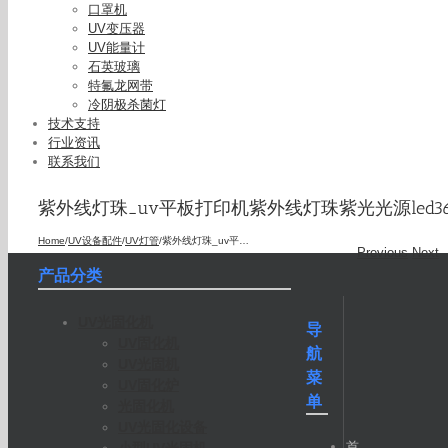
口罩机
UV变压器
UV能量计
石英玻璃
特氟龙网带
冷阴极杀菌灯
技术支持
行业资讯
联系我们
紫外线灯珠_uv平板打印机紫外线灯珠紫光光源led36
Home
/
UV设备配件
/
UV灯管
/
紫外线灯珠_uv平板打印机紫外线灯珠紫光光源led365nm
Previous
Next
产品分类
UV光固化机
导
UV固化机
航
UV光固机
菜
UV固化炉
单
光固化机
UV光固化设备
首
小型UV光固机