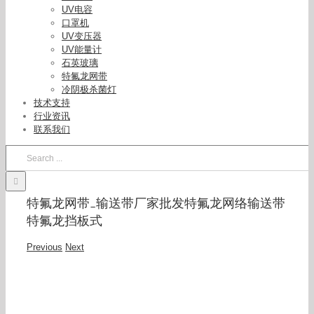
UV电容
口罩机
UV变压器
UV能量计
石英玻璃
特氟龙网带
冷阴极杀菌灯
技术支持
行业资讯
联系我们
Search
for:
特氟龙网带_输送带厂家批发特氟龙网络输送带
特氟龙挡板式
Previous
Next