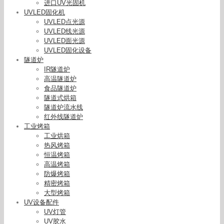
进口UV光固机
UVLED固化机
UVLED点光源
UVLED线光源
UVLED面光源
UVLED固化设备
隧道炉
IR隧道炉
高温隧道炉
食品隧道炉
隧道式烘箱
隧道炉流水线
红外线隧道炉
工业烤箱
工业烘箱
热风烤箱
恒温烤箱
高温烤箱
防爆烤箱
精密烤箱
大型烤箱
UV设备配件
UV灯管
UV胶水