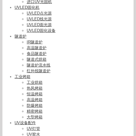
进口UV光固机
UVLED固化机
UVLED点光源
UVLED线光源
UVLED面光源
UVLED固化设备
隧道炉
IR隧道炉
高温隧道炉
食品隧道炉
隧道式烘箱
隧道炉流水线
红外线隧道炉
工业烤箱
工业烘箱
热风烤箱
恒温烤箱
高温烤箱
防爆烤箱
精密烤箱
大型烤箱
UV设备配件
UV灯管
UV胶水