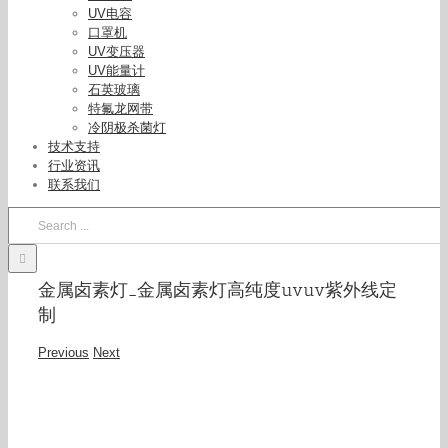
UV电容
口罩机
UV变压器
UV能量计
石英玻璃
特氟龙网带
冷阴极杀菌灯
技术支持
行业资讯
联系我们
Search
for:
金属卤素灯_金属卤素灯高纯度uvuv紫外线定
制
Previous
Next