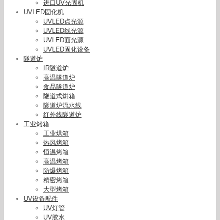
进口UV光固机
UVLED固化机
UVLED点光源
UVLED线光源
UVLED面光源
UVLED固化设备
隧道炉
IR隧道炉
高温隧道炉
食品隧道炉
隧道式烘箱
隧道炉流水线
红外线隧道炉
工业烤箱
工业烘箱
热风烤箱
恒温烤箱
高温烤箱
防爆烤箱
精密烤箱
大型烤箱
UV设备配件
UV灯管
UV胶水