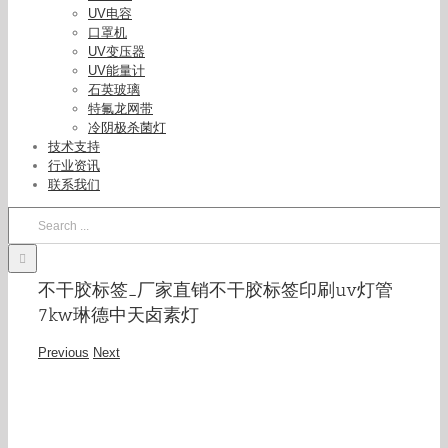
UV电容
口罩机
UV变压器
UV能量计
石英玻璃
特氟龙网带
冷阴极杀菌灯
技术支持
行业资讯
联系我们
Search
for:
不干胶标签_厂家直销不干胶标签印刷uv灯管
7kw琳德中天卤素灯
Previous
Next