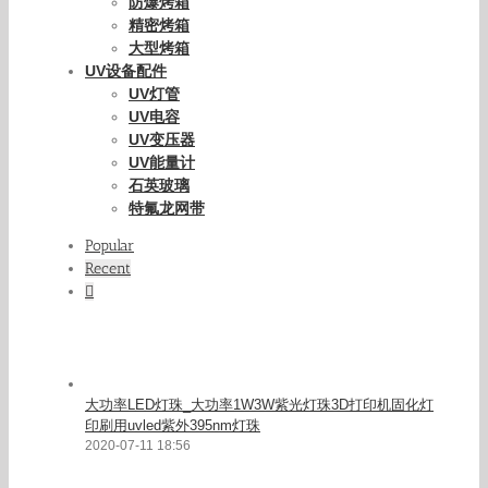
防爆烤箱
精密烤箱
大型烤箱
UV设备配件
UV灯管
UV电容
UV变压器
UV能量计
石英玻璃
特氟龙网带
Popular
Recent
Comments
大功率LED灯珠_大功率1W3W紫光灯珠3D打印机固化灯
印刷用uvled紫外395nm灯珠
2020-07-11 18:56