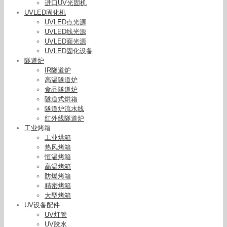
进口UV光固机
UVLED固化机
UVLED点光源
UVLED线光源
UVLED面光源
UVLED固化设备
隧道炉
IR隧道炉
高温隧道炉
食品隧道炉
隧道式烘箱
隧道炉流水线
红外线隧道炉
工业烤箱
工业烘箱
热风烤箱
恒温烤箱
高温烤箱
防爆烤箱
精密烤箱
大型烤箱
UV设备配件
UV灯管
UV胶水