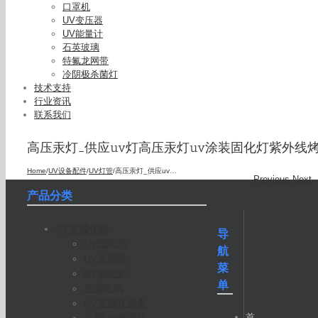
口罩机
UV变压器
UV能量计
石英玻璃
特氟龙网带
冷阴极杀菌灯
技术支持
行业资讯
联系我们
高压汞灯_供应uv灯高压汞灯uv涂装固化灯紫外线烤
Home
/
UV设备配件
/
UV灯管
/
高压汞灯_供应uv灯高压汞灯uv涂装固化灯紫外线烤漆uv机uv固化
Previous
Next
产品分类
UV光固化机
导
UV固化机
航
UV光固机
菜
UV固化炉
单
光固化机
UV光固化设备
首
小型UV光固机