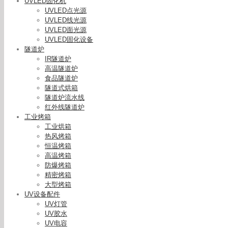
UVLED固化机
UVLED点光源
UVLED线光源
UVLED面光源
UVLED固化设备
隧道炉
IR隧道炉
高温隧道炉
食品隧道炉
隧道式烘箱
隧道炉流水线
红外线隧道炉
工业烤箱
工业烘箱
热风烤箱
恒温烤箱
高温烤箱
防爆烤箱
精密烤箱
大型烤箱
UV设备配件
UV灯管
UV胶水
UV电容