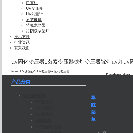
口罩机
UV变压器
UV能量计
石英玻璃
特氟龙网带
冷阴极杀菌灯
技术支持
行业资讯
联系我们
uv固化变压器_卤素变压器铁灯变压器镓灯uv灯uv
Home
/
UV设备配件
/
UV变压器
/
uv固化变压器_卤素变压器铁灯变压器镓灯uv灯uv固化
Previous
Next
产品分类
UV光固化机
导
UV固化机
航
UV光固机
菜
UV固化炉
单
光固化机
UV光固化设备
首
小型UV光固机