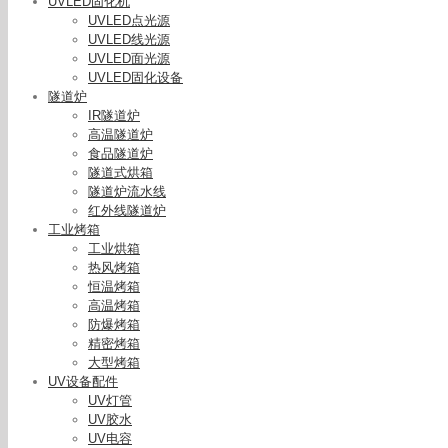
UVLED固化机
UVLED点光源
UVLED线光源
UVLED面光源
UVLED固化设备
隧道炉
IR隧道炉
高温隧道炉
食品隧道炉
隧道式烘箱
隧道炉流水线
红外线隧道炉
工业烤箱
工业烘箱
热风烤箱
恒温烤箱
高温烤箱
防爆烤箱
精密烤箱
大型烤箱
UV设备配件
UV灯管
UV胶水
UV电容