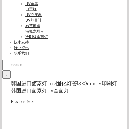
UV电容
口罩机
UV变压器
UV能量计
石英玻璃
特氟龙网带
冷阴极杀菌灯
技术支持
行业资讯
联系我们
Search
for:
韩国进口卤素灯_uv固化灯管l830mmuv印刷灯
韩国进口卤素灯uv金卤灯
Previous
Next