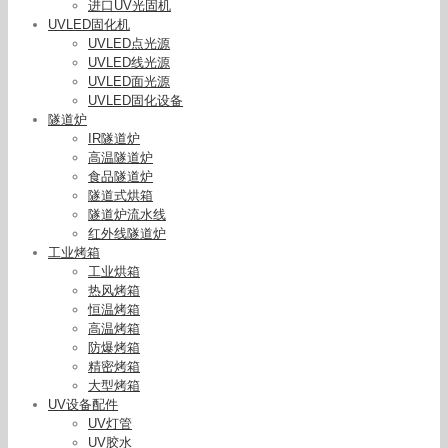
进口UV光固机
UVLED固化机
UVLED点光源
UVLED线光源
UVLED面光源
UVLED固化设备
隧道炉
IR隧道炉
高温隧道炉
食品隧道炉
隧道式烘箱
隧道炉流水线
红外线隧道炉
工业烤箱
工业烘箱
热风烤箱
恒温烤箱
高温烤箱
防爆烤箱
精密烤箱
大型烤箱
UV设备配件
UV灯管
UV胶水