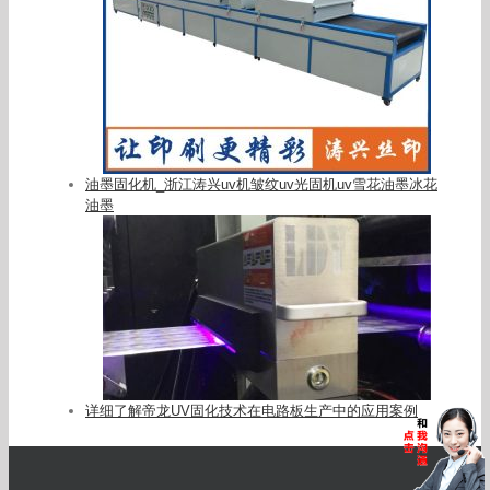
油墨固化机_浙江涛兴uv机皱纹uv光固机uv雪花油墨冰花
油墨
详细了解帝龙UV固化技术在电路板生产中的应用案例