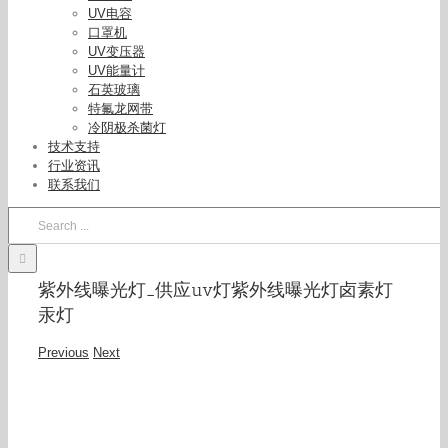
UV电容
口罩机
UV变压器
UV能量计
石英玻璃
特氟龙网带
冷阴极杀菌灯
技术支持
行业资讯
联系我们
Search
for:
紫外线曝光灯_供应uv灯紫外线曝光灯卤素灯
汞灯
Previous
Next