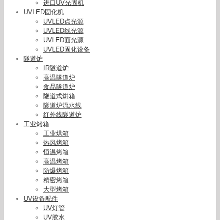
进口UV光固机
UVLED固化机
UVLED点光源
UVLED线光源
UVLED面光源
UVLED固化设备
隧道炉
IR隧道炉
高温隧道炉
食品隧道炉
隧道式烘箱
隧道炉流水线
红外线隧道炉
工业烤箱
工业烘箱
热风烤箱
恒温烤箱
高温烤箱
防爆烤箱
精密烤箱
大型烤箱
UV设备配件
UV灯管
UV胶水