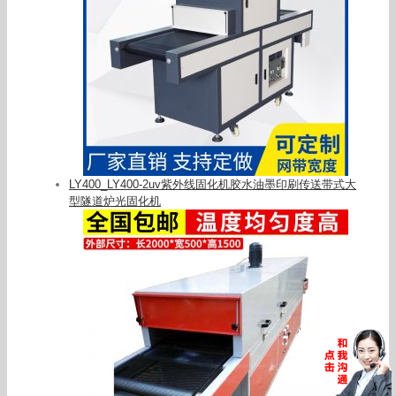
LY400_LY400-2uv紫外线固化机胶水油墨印刷传送带式大
型隧道炉光固化机