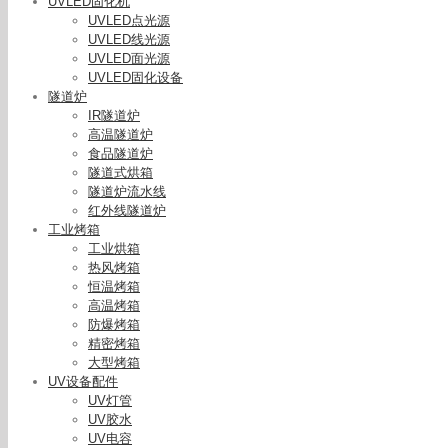
UVLED固化机
UVLED点光源
UVLED线光源
UVLED面光源
UVLED固化设备
隧道炉
IR隧道炉
高温隧道炉
食品隧道炉
隧道式烘箱
隧道炉流水线
红外线隧道炉
工业烤箱
工业烘箱
热风烤箱
恒温烤箱
高温烤箱
防爆烤箱
精密烤箱
大型烤箱
UV设备配件
UV灯管
UV胶水
UV电容