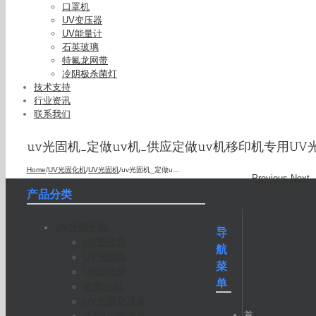
口罩机
UV变压器
UV能量计
石英玻璃
特氟龙网带
冷阴极杀菌灯
技术支持
行业资讯
联系我们
uv光固机_定做uv机_供应定做uv机移印机专用UV
Home
/
UV光固化机
/
UV光固机
/
uv光固机_定做uv机_供应定做uv机移印机专用UV光固机
Previous
Next
产品分类
UV光固化机
导
UV固化机
航
UV光固机
菜
UV固化炉
单
光固化机
UV光固化设备
首
小型UV光固机