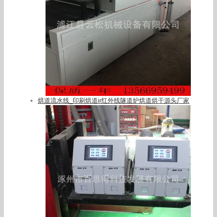
烘道流水线_印刷烘道ir红外线隧道炉烘道烘干源头厂家