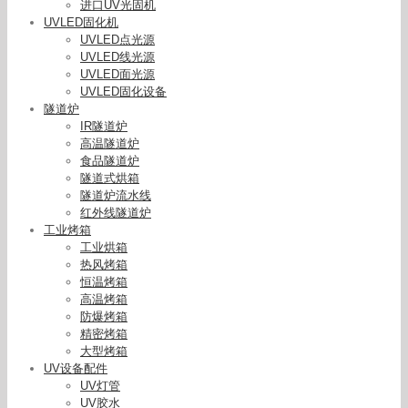
进口UV光固机
UVLED固化机
UVLED点光源
UVLED线光源
UVLED面光源
UVLED固化设备
隧道炉
IR隧道炉
高温隧道炉
食品隧道炉
隧道式烘箱
隧道炉流水线
红外线隧道炉
工业烤箱
工业烘箱
热风烤箱
恒温烤箱
高温烤箱
防爆烤箱
精密烤箱
大型烤箱
UV设备配件
UV灯管
UV胶水