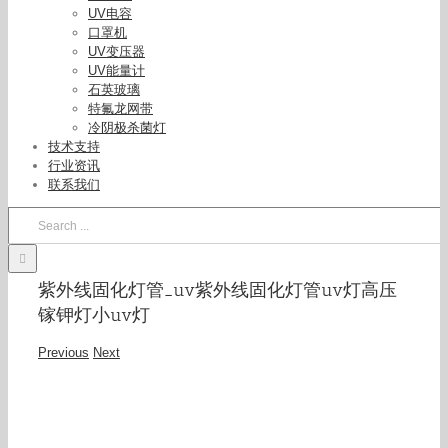
UV电容
口罩机
UV变压器
UV能量计
石英玻璃
特氟龙网带
冷阴极杀菌灯
技术支持
行业资讯
联系我们
Search
for:
紫外线固化灯管_uv紫外线固化灯管uv灯高压
镓钾灯小uv灯
Previous
Next