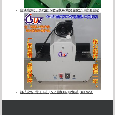
自动喷涂机_多功能uv喷涂机uv烘烤固化炉uv底面自动
机械设备_黄江uv机|uv光固机|uv|uv机械|2000w/瓦