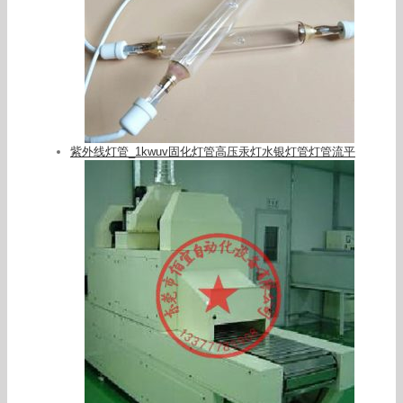
紫外线灯管_1kwuv固化灯管高压汞灯水银灯管灯管流平