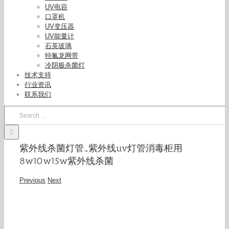
UV电容
口罩机
UV变压器
UV能量计
石英玻璃
特氟龙网带
冷阴极杀菌灯
技术支持
行业资讯
联系我们
Search
for:
紫外线杀菌灯管_紫外线uv灯管消毒柜用
8w10w15w紫外线杀菌
Previous
Next