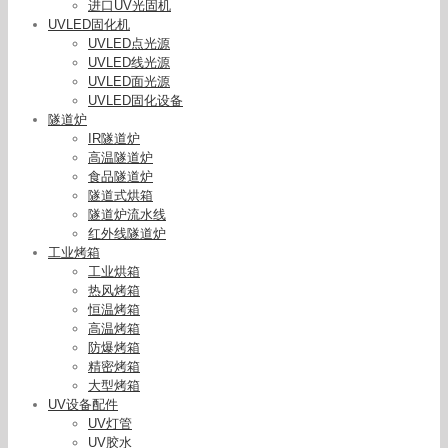
进口UV光固机
UVLED固化机
UVLED点光源
UVLED线光源
UVLED面光源
UVLED固化设备
隧道炉
IR隧道炉
高温隧道炉
食品隧道炉
隧道式烘箱
隧道炉流水线
红外线隧道炉
工业烤箱
工业烘箱
热风烤箱
恒温烤箱
高温烤箱
防爆烤箱
精密烤箱
大型烤箱
UV设备配件
UV灯管
UV胶水