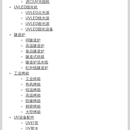
进口UV光固机
UVLED固化机
UVLED点光源
UVLED线光源
UVLED面光源
UVLED固化设备
隧道炉
IR隧道炉
高温隧道炉
食品隧道炉
隧道式烘箱
隧道炉流水线
红外线隧道炉
工业烤箱
工业烘箱
热风烤箱
恒温烤箱
高温烤箱
防爆烤箱
精密烤箱
大型烤箱
UV设备配件
UV灯管
UV胶水