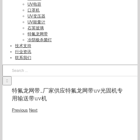
UV电容
口罩机
UV变压器
UV能量计
石英玻璃
特氟龙网带
冷阴极杀菌灯
技术支持
行业资讯
联系我们
Search
for:
特氟龙网带_厂家供应特氟龙网带uv光固机专
用输送带uv机
Previous
Next