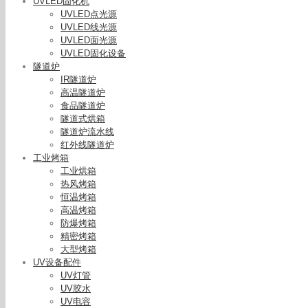
UVLED固化机
UVLED点光源
UVLED线光源
UVLED面光源
UVLED固化设备
隧道炉
IR隧道炉
高温隧道炉
食品隧道炉
隧道式烘箱
隧道炉流水线
红外线隧道炉
工业烤箱
工业烘箱
热风烤箱
恒温烤箱
高温烤箱
防爆烤箱
精密烤箱
大型烤箱
UV设备配件
UV灯管
UV胶水
UV电容