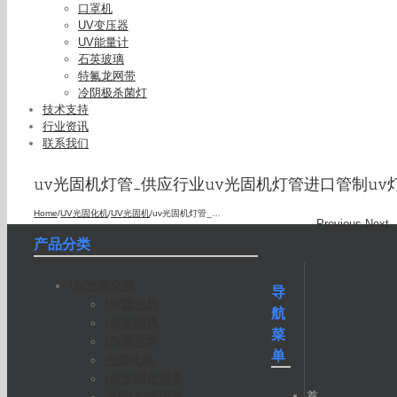
口罩机
UV变压器
UV能量计
石英玻璃
特氟龙网带
冷阴极杀菌灯
技术支持
行业资讯
联系我们
uv光固机灯管_供应行业uv光固机灯管进口管制uv
Home
/
UV光固化机
/
UV光固机
/
uv光固机灯管_供应行业uv光固机灯管进口管制uv灯
Previous
Next
产品分类
UV光固化机
导
UV固化机
航
UV光固机
菜
UV固化炉
单
光固化机
UV光固化设备
首
小型UV光固机