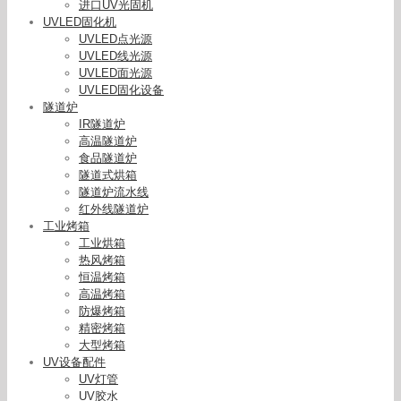
进口UV光固机
UVLED固化机
UVLED点光源
UVLED线光源
UVLED面光源
UVLED固化设备
隧道炉
IR隧道炉
高温隧道炉
食品隧道炉
隧道式烘箱
隧道炉流水线
红外线隧道炉
工业烤箱
工业烘箱
热风烤箱
恒温烤箱
高温烤箱
防爆烤箱
精密烤箱
大型烤箱
UV设备配件
UV灯管
UV胶水