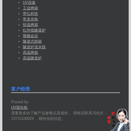
UV设备
工业烤箱
帝弘科技
帝龙光电
恒温烤箱
红外线隧道炉
视频会议
隧道式烘箱
隧道炉流水线
高温烤箱
高温隧道炉
客户经理
Posted by
UV固化机
需要更多的了解产品参数以及报价， 请电话联系冯先生：
13715339029 ，期待你的信息。