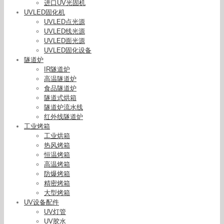
进口UV光固机
UVLED固化机
UVLED点光源
UVLED线光源
UVLED面光源
UVLED固化设备
隧道炉
IR隧道炉
高温隧道炉
食品隧道炉
隧道式烘箱
隧道炉流水线
红外线隧道炉
工业烤箱
工业烘箱
热风烤箱
恒温烤箱
高温烤箱
防爆烤箱
精密烤箱
大型烤箱
UV设备配件
UV灯管
UV胶水