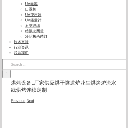
UV电容
口罩机
UV变压器
UV能量计
石英玻璃
特氟龙网带
冷阴极杀菌灯
技术支持
行业资讯
联系我们
Search
for:
烘烤设备_厂家供应烘干隧道炉花生烘烤炉流水
线烘烤连续定制
Previous
Next