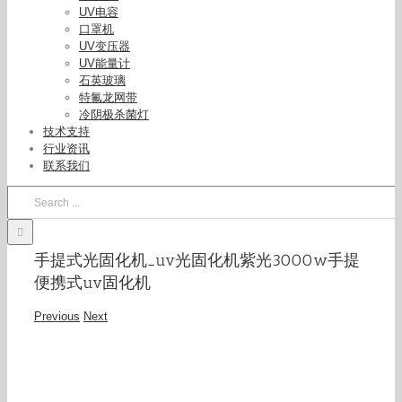
UV电容
口罩机
UV变压器
UV能量计
石英玻璃
特氟龙网带
冷阴极杀菌灯
技术支持
行业资讯
联系我们
Search
for:
手提式光固化机_uv光固化机紫光3000w手提
便携式uv固化机
Previous
Next