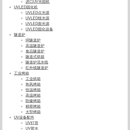
进口UV光固机
UVLED固化机
UVLED点光源
UVLED线光源
UVLED面光源
UVLED固化设备
隧道炉
IR隧道炉
高温隧道炉
食品隧道炉
隧道式烘箱
隧道炉流水线
红外线隧道炉
工业烤箱
工业烘箱
热风烤箱
恒温烤箱
高温烤箱
防爆烤箱
精密烤箱
大型烤箱
UV设备配件
UV灯管
UV胶水